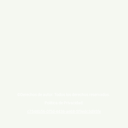
©Derechos de autor. Todos los derechos reservados.
Politica de Privacidad:
c7548b56-0f5d-4436-ae68-5f9edc3d95fe